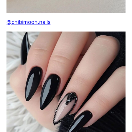
@chibimoon.nails