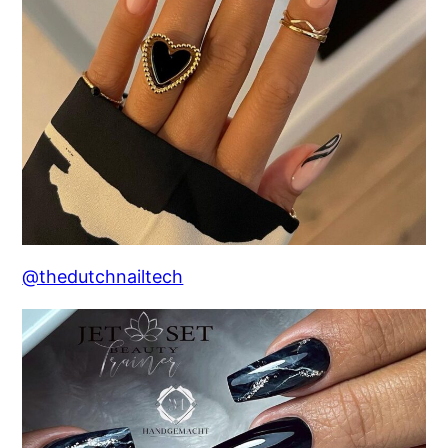
@thedutchnailtech