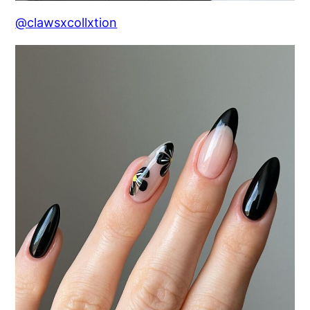
@clawsxcollxtion