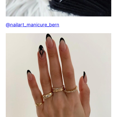
@nailart_manicure_bern