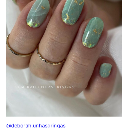
@deborah.unhasgringas