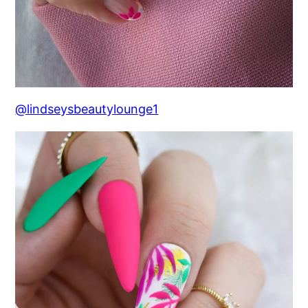
@lindseysbeautylounge1