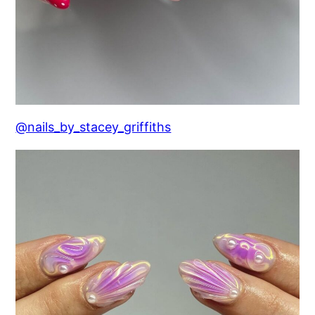
@nails_by_stacey_griffiths