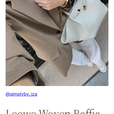
@simplyby_iza
Loewe Woven Raffia