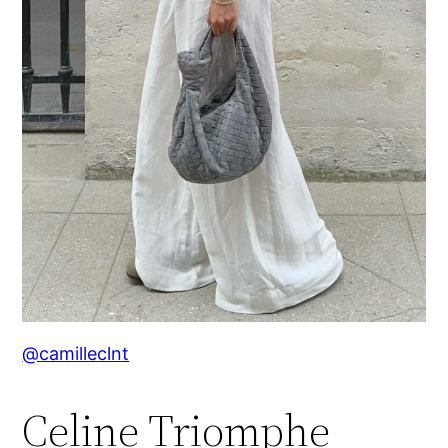
@camilleclnt
Celine Triomphe